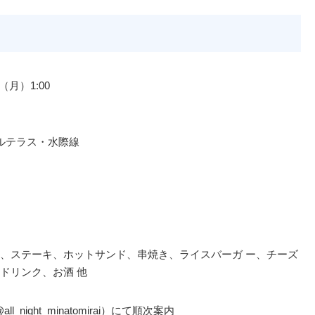
（月）1:00
ルテラス・⽔際線
、ステーキ、ホットサンド、串焼き、ライスバーガ ー、チーズ
ドリンク、お酒 他
night_minatomirai）にて順次案内