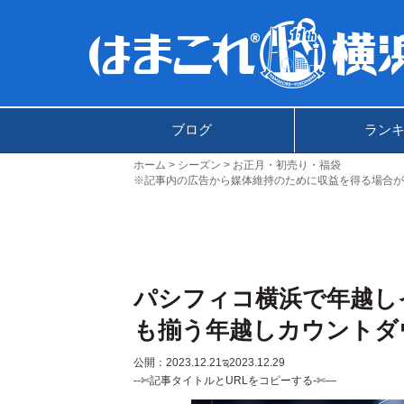
ブログ
ラン
ホーム
シーズン
お正月・初売り・福袋
※記事内の広告から媒体維持のために収益を得る場合が
パシフィコ横浜で年越しイ
も揃う年越しカウントダ
公開：2023.12.21
ಇ2023.12.29
--✄記事タイトルとURLをコピーする-✄—