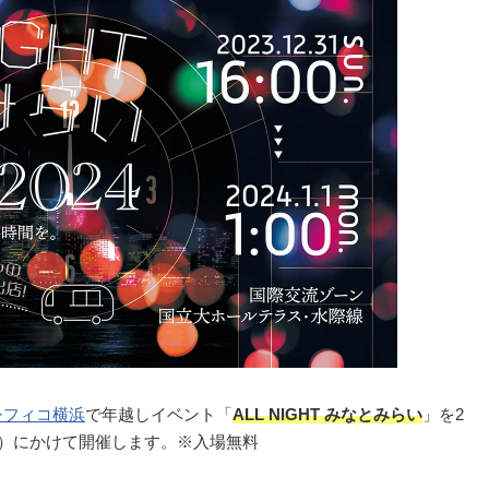
シフィコ横浜
で年越しイベント「
ALL NIGHT みなとみらい
」を2
元日）にかけて開催します。※入場無料