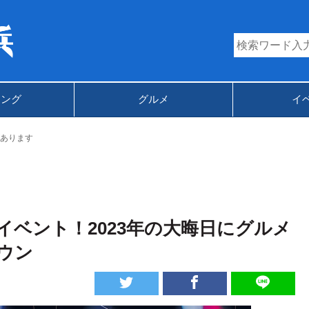
キング
グルメ
イ
あります
ベント！2023年の⼤晦⽇にグルメ
ウン