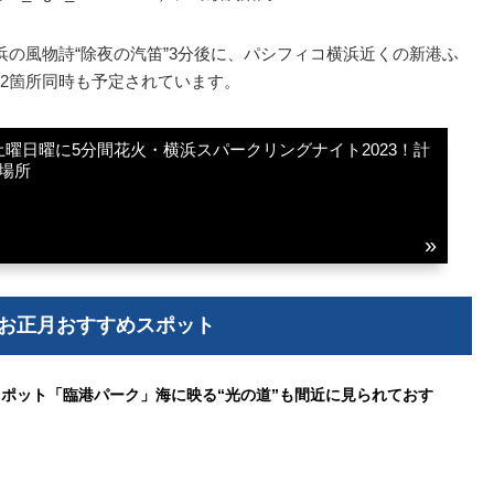
浜の風物詩“除夜の汽笛”3分後に、パシフィコ横浜近くの新港ふ
2箇所同時も予定されています。
曜日曜に5分間花火・横浜スパークリングナイト2023！計
場所
年 お正月おすすめスポット
ポット「臨港パーク」海に映る“光の道”も間近に見られておす