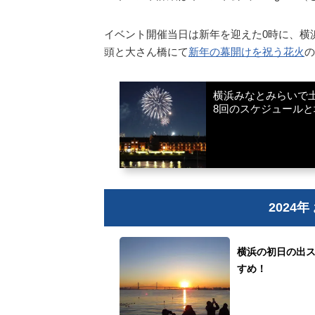
イベント開催当日は新年を迎えた0時に、横
頭と大さん橋にて
新年の幕開けを祝う花火
の
横浜みなとみらいで土
8回のスケジュールと
2024
横浜の初日の出ス
すめ！