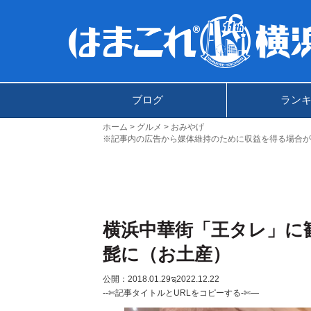
ブログ
ラン
ホーム
グルメ
おみやげ
※記事内の広告から媒体維持のために収益を得る場合が
横浜中華街「王タレ」に歓
髭に（お土産）
公開：2018.01.29
ಇ2022.12.22
--✄記事タイトルとURLをコピーする-✄—