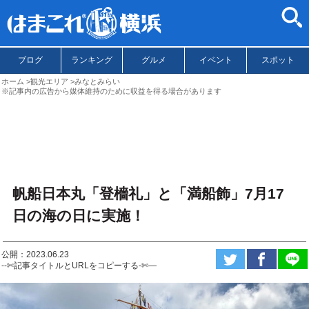
ブログ
ランキング
グルメ
イベント
スポット
ホーム
観光エリア
みなとみらい
※記事内の広告から媒体維持のために収益を得る場合があります
帆船日本丸「登檣礼」と「満船飾」7月17
日の海の日に実施！
公開：2023.06.23
--✄記事タイトルとURLをコピーする-✄—