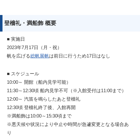
登檣礼・満船飾 概要
■ 実施日
2023年7月17日（月・祝）
帆を広げる
総帆展帆
は前日に行うため17日はなし
■ スケジュール
10:00～ 開館（船内見学可能）
11:30～12:30頃 船内見学不可（※入館受付は11:00まで）
12:00～ 汽笛を鳴らしたあと登檣礼
12:30頃 登檣礼終了後、入館再開
※満船飾は10:00～15:30頃まで
※悪天候や状況により中止や時間が急遽変更となる場合あ
り