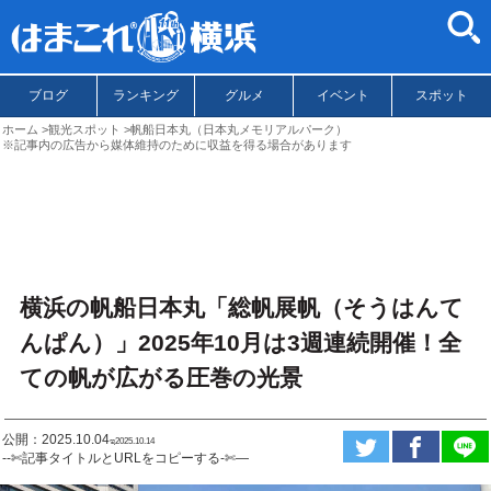
ブログ
ランキング
グルメ
イベント
スポット
ホーム
観光スポット
帆船日本丸（日本丸メモリアルパーク）
※記事内の広告から媒体維持のために収益を得る場合があります
横浜の帆船日本丸「総帆展帆（そうはんて
んぱん）」2025年10月は3週連続開催！全
ての帆が広がる圧巻の光景
公開：2025.10.04
ಇ2025.10.14
--✄記事タイトルとURLをコピーする-✄—