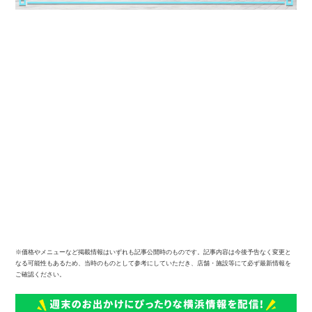
※価格やメニューなど掲載情報はいずれも記事公開時のものです。記事内容は今後予告なく変更と
なる可能性もあるため、当時のものとして参考にしていただき、店舗・施設等にて必ず最新情報を
ご確認ください。