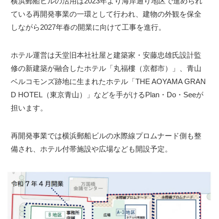
横浜郵船ビルの活用は2023年より海岸通り地区で進められ
ている再開発事業の一環として行われ、建物の外観を保全
しながら2027年春の開業に向けて工事を進行。
ホテル運営は天堂旧本社社屋と建築家・安藤忠雄氏設計監
修の新建築が融合したホテル「丸福樓（京都市）」、青山
ベルコモンズ跡地に生まれたホテル「THE AOYAMA GRAN
D HOTEL（東京青山）」などを手がけるPlan・Do・Seeが
担います。
再開発事業では横浜郵船ビルの水際線プロムナード側も整
備され、ホテル付帯施設や広場なども開設予定。