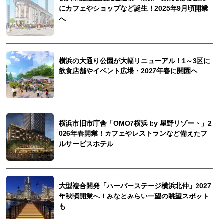
にカフェやショップなど誕生！2025年9月頃開業
へ
横浜の大通り公園が大幅リニューアル！1～3区に
飲食店舗やイベント広場・2027年春に開園へ
横浜市旧市庁舎「OMO7横浜 by 星野リゾート」2
026年春開業！カフェやレストランなど備えたフ
ルサービスホテル
大型複合開発「ハーバーステージ横浜北仲」2027
年秋頃開業へ！みなとみらい一望の眺望スポット
も