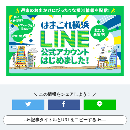
＼ この情報をシェアしよう！ ／
--✄記事タイトルとURLをコピーする-✄—