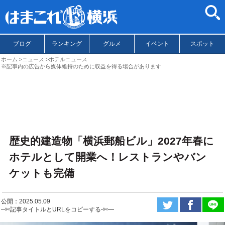
ブログ
ランキング
グルメ
イベント
スポット
ホーム
ニュース
ホテルニュース
※記事内の広告から媒体維持のために収益を得る場合があります
歴史的建造物「横浜郵船ビル」2027年春に
ホテルとして開業へ！レストランやバン
ケットも完備
公開：2025.05.09
--✄記事タイトルとURLをコピーする-✄—