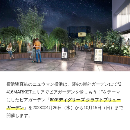
横浜駅直結のニュウマン横浜は、6階の屋外ガーデンにて“2
416MARKETエリアでビアガーデンを愉しもう！”をテーマ
にしたビアガーデン「
800°ディグリーズ クラフトブリュー
ガーデン
」を2023年4月26日（水）から10月15日（日）まで
開催します。