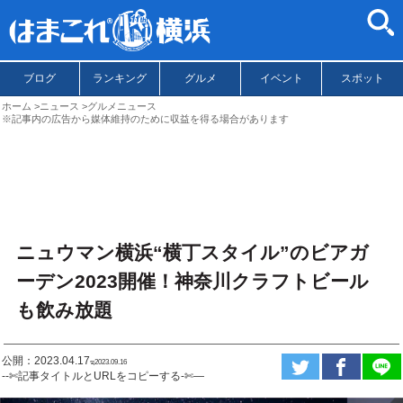
ブログ
ランキング
グルメ
イベント
スポット
ホーム
ニュース
グルメニュース
※記事内の広告から媒体維持のために収益を得る場合があります
ニュウマン横浜“横丁スタイル”のビアガ
ーデン2023開催！神奈川クラフトビール
も飲み放題
公開：2023.04.17
ಇ2023.09.16
--✄記事タイトルとURLをコピーする-✄—