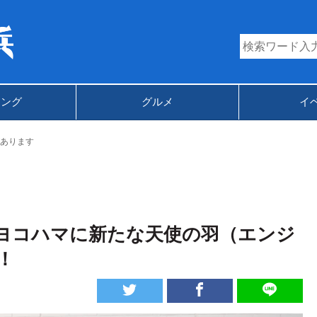
キング
グルメ
イ
あります
 ヨコハマに新たな天使の羽（エンジ
！