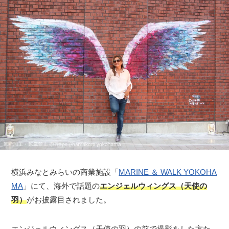
横浜みなとみらいの商業施設「
MARINE ＆ WALK YOKOHA
MA
」にて、海外で話題の
エンジェルウィングス（天使の
羽）
がお披露目されました。
エンジェルウィングス（天使の羽）の前で撮影をした方た