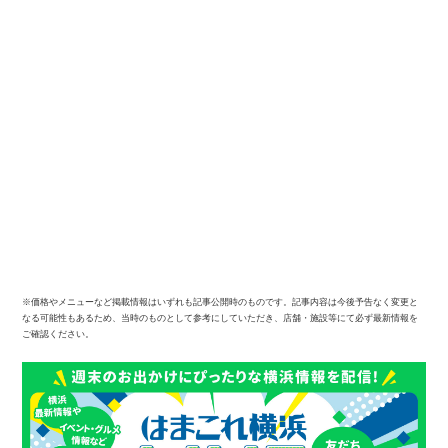
※価格やメニューなど掲載情報はいずれも記事公開時のものです。記事内容は今後予告なく変更と
なる可能性もあるため、当時のものとして参考にしていただき、店舗・施設等にて必ず最新情報を
ご確認ください。