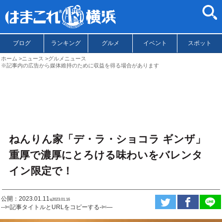
ブログ
ランキング
グルメ
イベント
スポット
ホーム
ニュース
グルメニュース
※記事内の広告から媒体維持のために収益を得る場合があります
ねんりん家「デ・ラ・ショコラ ギンザ」
重厚で濃厚にとろける味わいをバレンタ
イン限定で！
公開：2023.01.11
ಇ2023.01.16
--✄記事タイトルとURLをコピーする-✄—