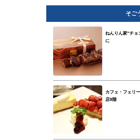
そご
ねんりん家“チョ
に
カフェ・フェリー
店9階