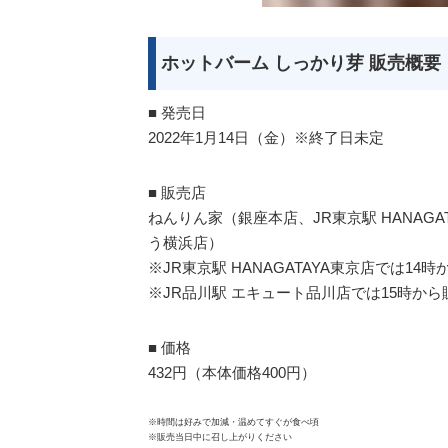
ホットバーム しっかり芽 販売概要
■ 発売日
2022年1月14日（金）※終了日未定
■ 販売店
ねんりん家（銀座本店、JR東京駅 HANAG
う横浜店）
※JR東京駅 HANAGATAYA東京店では14時
※JR品川駅 エキュート品川店では15時から
■ 価格
432円（本体価格400円）
※時間は好みで加減・温めてすぐが食べ頃
※販売当日中に召し上がりください