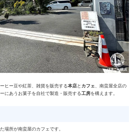
ーヒー豆や紅茶、雑貨を販売する
本店
と
カフェ
、南蛮屋全店の
ーにあうお菓子を自社で製造・販売する
工房
を構えます。
た場所が南蛮屋のカフェです。