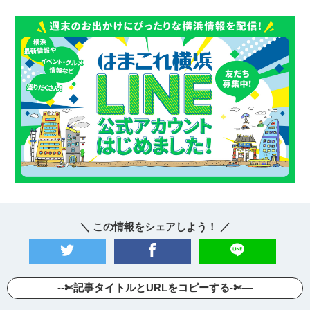
＼ この情報をシェアしよう！ ／
--✄記事タイトルとURLをコピーする-✄—