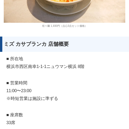
坦々麺 1,930円（点心3点セット価格）
ミズ カサブランカ 店舗概要
■ 所在地
横浜市⻄区南幸1-1-1ニュウマン横浜 8階
■ 営業時間
11:00〜23:00
※時短営業は施設に準ずる
■ 座席数
33席