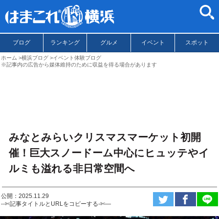
ブログ
ランキング
グルメ
イベント
スポット
ホーム
横浜ブログ
イベント体験ブログ
※記事内の広告から媒体維持のために収益を得る場合があります
みなとみらいクリスマスマーケット初開
催！巨大スノードーム中心にヒュッテやイ
ルミも溢れる非日常空間へ
公開：2025.11.29
--✄記事タイトルとURLをコピーする-✄—