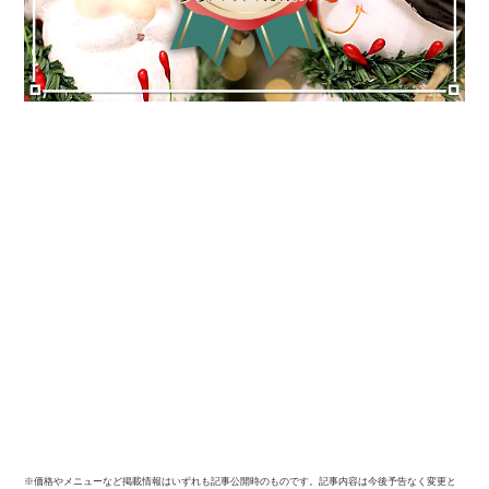
※価格やメニューなど掲載情報はいずれも記事公開時のものです。記事内容は今後予告なく変更と