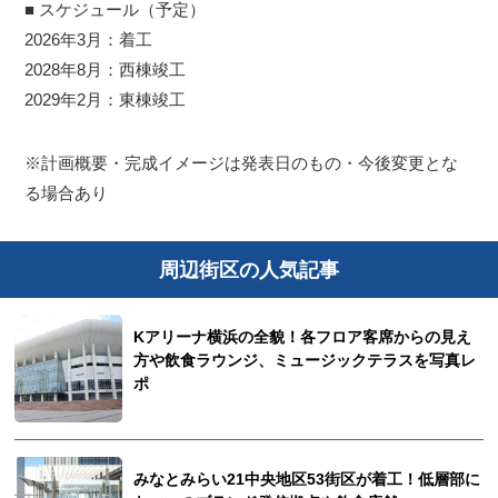
■ スケジュール（予定）
2026年3月：着工
2028年8月：西棟竣工
2029年2月：東棟竣工
※計画概要・完成イメージは発表日のもの・今後変更とな
る場合あり
周辺街区の人気記事
Kアリーナ横浜の全貌！各フロア客席からの見え
方や飲食ラウンジ、ミュージックテラスを写真レ
ポ
みなとみらい21中央地区53街区が着工！低層部に