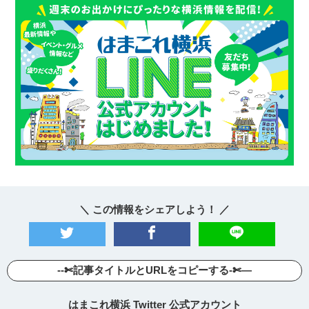
＼ この情報をシェアしよう！ ／
--✄記事タイトルとURLをコピーする-✄—
はまこれ横浜 Twitter 公式アカウント