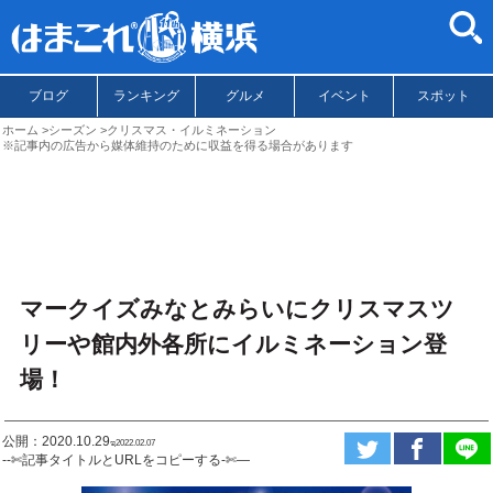
ブログ
ランキング
グルメ
イベント
スポット
ホーム
シーズン
クリスマス・イルミネーション
※記事内の広告から媒体維持のために収益を得る場合があります
マークイズみなとみらいにクリスマスツ
リーや館内外各所にイルミネーション登
場！
公開：2020.10.29
ಇ2022.02.07
--✄記事タイトルとURLをコピーする-✄—