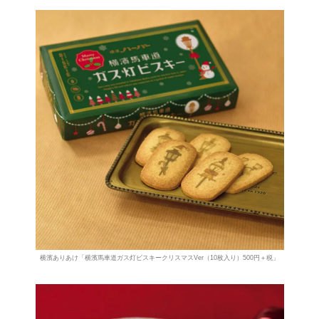
横濱ありあけ「横濱馬車道ガス灯ビスキークリスマスVer（10枚入り）500円＋税」