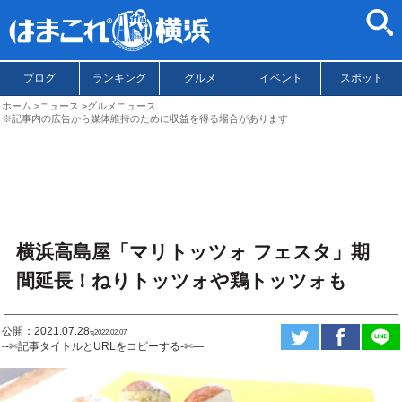
ブログ
ランキング
グルメ
イベント
スポット
ホーム
ニュース
グルメニュース
※記事内の広告から媒体維持のために収益を得る場合があります
横浜高島屋「マリトッツォ フェスタ」期
間延長！ねりトッツォや鶏トッツォも
公開：2021.07.28
ಇ2022.02.07
--✄記事タイトルとURLをコピーする-✄—