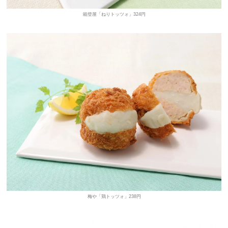
能登屋「ねりトッツォ」324円
梅や「鶏トッツォ」238円