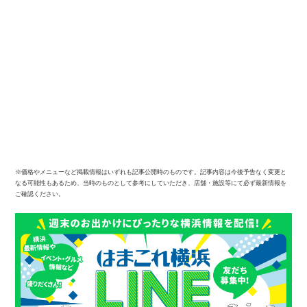
※価格やメニューなど掲載情報はいずれも記事公開時のものです。記事内容は今後予告なく変更と
なる可能性もあるため、当時のものとして参考にしていただき、店舗・施設等にて必ず最新情報を
ご確認ください。