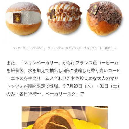
ペック「マリトッツォ281円、マリトッツォ（塩キャラメル・チョッコラート）各351円」
また、「マリンベーカリー」からはフランス産コーヒー豆
を培養後、水を加えて抽出し5倍に濃縮した香り高いコーヒ
ーエキスを生クリームと合わせた甘さ控えめな大人のマリ
トッツォが期間限定で登場。※7月29日（木）・31日（土）
のみ・各日15時〜、ベーカリースクエア