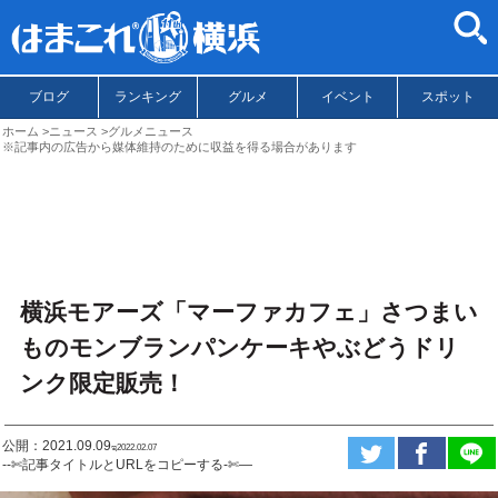
ブログ
ランキング
グルメ
イベント
スポット
ホーム
ニュース
グルメニュース
※記事内の広告から媒体維持のために収益を得る場合があります
横浜モアーズ「マーファカフェ」さつまい
ものモンブランパンケーキやぶどうドリ
ンク限定販売！
公開：2021.09.09
ಇ2022.02.07
--✄記事タイトルとURLをコピーする-✄—