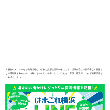
※価格やメニューなど掲載情報はいずれも記事公開時のものです。記事内容は今後予告なく変更と
なる可能性もあるため、当時のものとして参考にしていただき、店舗・施設等にて必ず最新情報を
ご確認ください。