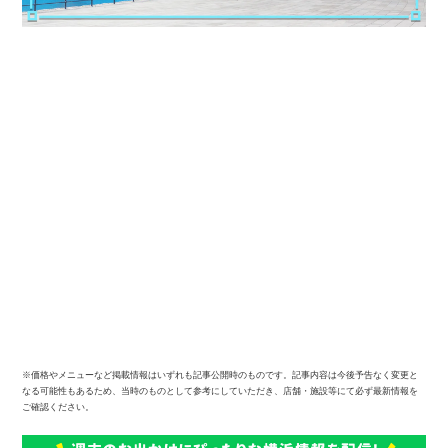
※価格やメニューなど掲載情報はいずれも記事公開時のものです。記事内容は今後予告なく変更と
なる可能性もあるため、当時のものとして参考にしていただき、店舗・施設等にて必ず最新情報を
ご確認ください。