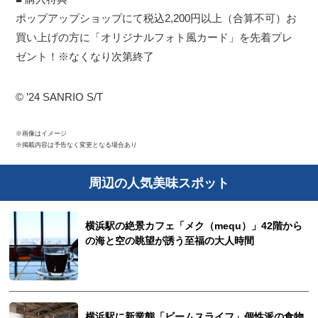
ポップアップショップにて税込2,200円以上（合算不可）お
買い上げの方に「オリジナルフォト風カード」を先着プレ
ゼント！※なくなり次第終了
© ’24 SANRIO S/T
※画像はイメージ
※掲載内容は予告なく変更となる場合あり
周辺の人気美味スポット
横浜駅の絶景カフェ「メク（mequ）」42階から
の海と空の眺望が誘う至福の大人時間
横浜駅に新業態「ビームスライフ」個性派の食物