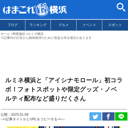
ブログ
ランキング
グルメ
イベント
スポット
ホーム
商業施設
ルミネ横浜
※記事内の広告から媒体維持のために収益を得る場合があります
ルミネ横浜と「アイシナモロール」初コラ
ボ！フォトスポットや限定グッズ・ノベ
ルティ配布など盛りだくさん
公開：2025.01.08
--✄記事タイトルとURLをコピーする-✄—