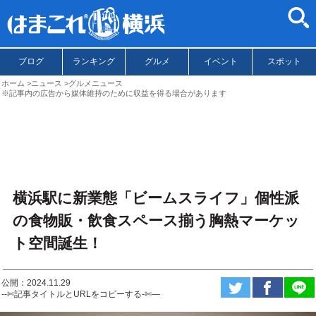
ブログ
ランキング
グルメ
イベント
スポット
ホーム
ニュース
グルメニュース
※記事内の広告から媒体維持のために収益を得る場合があります
横浜駅に新業態「ビームスライフ」個性派
の食物販・飲食スペース揃う胸熱マーケッ
ト空間誕生！
公開：2024.11.29
--✄記事タイトルとURLをコピーする-✄—