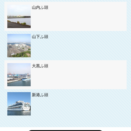
山内ふ頭
山下ふ頭
大黒ふ頭
新港ふ頭