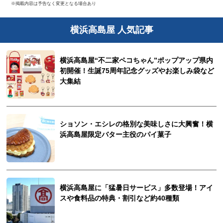
※掲載内容は予告なく変更となる場合あり
横浜高島屋 人気記事
横浜高島屋“不二家ペコちゃん”ポップアップ県内
初開催！生誕75周年記念グッズやお楽しみ袋など
大集結
ショソン・エシレの格別な美味しさに大興奮！横
浜高島屋限定バター主役のパイ菓子
横浜高島屋に「猛暑日サービス」多数登場！アイ
スや食料品の特典・割引など約40種類