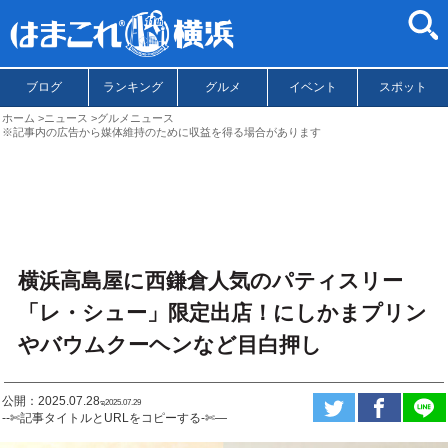
ブログ
ランキング
グルメ
イベント
スポット
ホーム
ニュース
グルメニュース
※記事内の広告から媒体維持のために収益を得る場合があります
横浜高島屋に西鎌倉人気のパティスリー
「レ・シュー」限定出店！にしかまプリン
やバウムクーヘンなど目白押し
公開：2025.07.28
ಇ2025.07.29
--✄記事タイトルとURLをコピーする-✄—