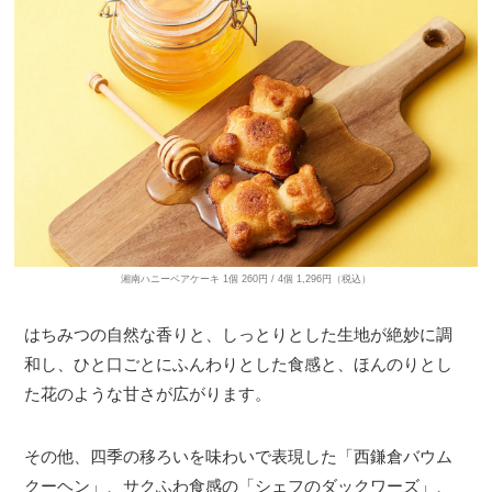
湘南ハニーベアケーキ 1個 260円 / 4個 1,296円（税込）
はちみつの自然な香りと、しっとりとした生地が絶妙に調
和し、ひと口ごとにふんわりとした食感と、ほんのりとし
た花のような甘さが広がります。
その他、四季の移ろいを味わいで表現した「西鎌倉バウム
クーヘン」、サクふわ食感の「シェフのダックワーズ」、