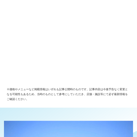
※価格やメニューなど掲載情報はいずれも記事公開時のものです。記事内容は今後予告なく変更と
なる可能性もあるため、当時のものとして参考にしていただき、店舗・施設等にて必ず最新情報を
ご確認ください。