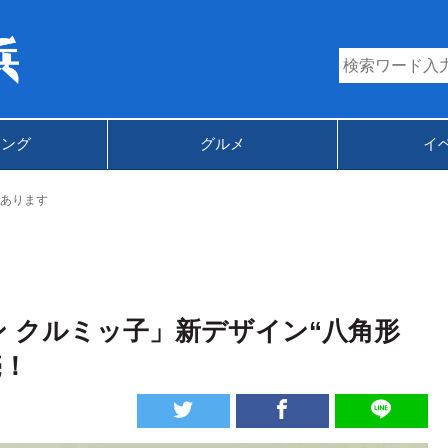
キング
グルメ
イ
あります
 クルミッ子」新デザイン“八角形
売！