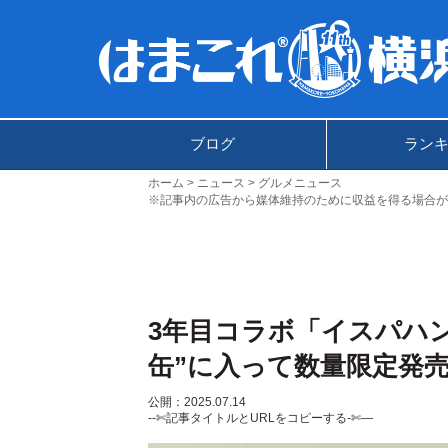
ブログ
ラン
ホーム
ニュース
グルメニュース
※記事内の広告から媒体維持のために収益を得る場合が
3年目コラボ「イスパハン
缶”に入って数量限定発
公開：2025.07.14
--✄記事タイトルとURLをコピーする-✄—