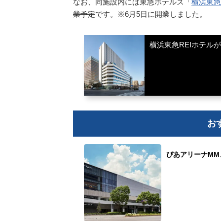
なお、同施設内には東急ホテルズ「
横浜東急
業予定
です。※6月5日に開業しました。
横浜東急REIホテル
お
ぴあアリーナM