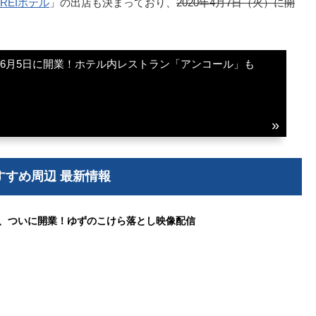
REIホテル
」の出店も決まっており、
2020年4月7日（火）に開
が6月5日に開業！ホテル内レストラン「アンコール」も
すすめ周辺 最新情報
M、ついに開業！ゆずのこけら落とし映像配信