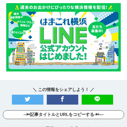
＼ この情報をシェアしよう！ ／
--✄記事タイトルとURLをコピーする-✄—