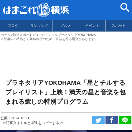
ブログ
ランキング
グルメ
イベント
スポット
ホーム
観光スポット
コニカミノルタプラネタリアYOKOHAMA
※記事内の広告から媒体維持のために収益を得る場合があります
プラネタリアYOKOHAMA「星とチルする
プレイリスト」上映！満天の星と音楽を包
まれる癒しの特別プログラム
公開：2024.10.21
--✄記事タイトルとURLをコピーする-✄—