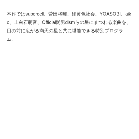
本作ではsupercell、菅田将暉、緑黄色社会、YOASOBI、aik
o、上白石萌音、Official髭男dismらの星にまつわる楽曲を、
目の前に広がる満天の星と共に堪能できる特別プログラ
ム。