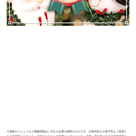
※価格やメニューなど掲載情報はいずれも記事公開時のものです。記事内容は今後予告なく変更と