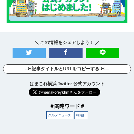
＼ この情報をシェアしよう！ ／
--✄記事タイトルとURLをコピーする-✄—
はまこれ横浜 Twitter 公式アカウント
＃関連ワード＃
グルメニュース
崎陽軒