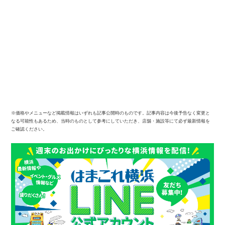
※価格やメニューなど掲載情報はいずれも記事公開時のものです。記事内容は今後予告なく変更と
なる可能性もあるため、当時のものとして参考にしていただき、店舗・施設等にて必ず最新情報を
ご確認ください。