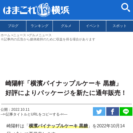
ブログ
ランキング
グルメ
イベント
スポット
ホーム
ニュース
グルメニュース
※記事内の広告から媒体維持のために収益を得る場合があります
崎陽軒「横濱パイナップルケーキ 黒糖」
好評によりパッケージを新たに通年販売！
公開：2022.10.11
--✄記事タイトルとURLをコピーする-✄—
崎陽軒は「
横濱パイナップルケーキ 黒糖
」を2022年10月14