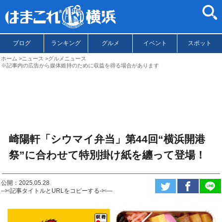
ブログ
ランキング
グルメ
イベント
スポット
ホーム
ニュース
グルメニュース
※記事内の広告から媒体維持のために収益を得る場合があります
崎陽軒「シウマイ弁当」第44回“横浜開港
祭”に合わせて特別掛け紙を纏って登場！
公開：2025.05.28
--✄記事タイトルとURLをコピーする-✄—