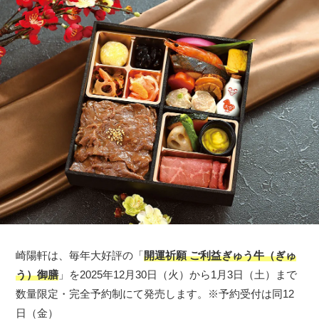
崎陽軒は、毎年大好評の「
開運祈願 ご利益ぎゅう牛（ぎゅ
う）御膳
」を2025年12月30日（火）から1月3日（土）まで
数量限定・完全予約制にて発売します。※予約受付は同12
日（金）