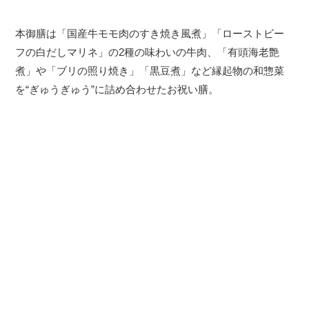
本御膳は「国産牛モモ肉のすき焼き風煮」「ローストビー
フの白だしマリネ」の2種の味わいの牛肉、「有頭海老艶
煮」や「ブリの照り焼き」「黒豆煮」など縁起物の和惣菜
を“ぎゅうぎゅう”に詰め合わせたお祝い膳。