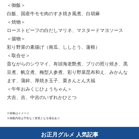
＜御飯＞
白飯、国産牛モモ肉のすき焼き風煮、白胡麻
＜焼物＞
ローストビーフの白だしマリネ、マスタードマヨソース
＜揚物＞
彩り野菜の素揚げ（南瓜、ししとう、蓮根）
＜取合せ＞
昔ながらのシウマイ、有頭海老艶煮、ブリの照り焼き、黒
豆煮、帆立煮、梅型人参煮、彩り野菜昆布和え、みかんな
ます、蒲鉾、厚焼き玉子、栗きんとん大福
＜午年おみくじひょうちゃん＞
大吉、吉、中吉のいずれかひとつ
※画像はイメージ
※掲載内容は予告なく変更となる場合あり
お正月グルメ 人気記事