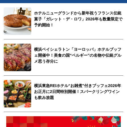
ホテルニューグランドから新年祝うフランス伝統
菓子「ガレット・デ・ロワ」2026年も数量限定で
予約開始！
横浜ベイシェラトン「ヨーロッパ」ホテルブッフ
ェ開催中！美食の国“ベルギー”の名物や伝統グル
メ思う存分に
横浜東急REIホテル“お雑煮”付きブッフェ2026年
お正月に2日間特別開催！スパークリングワイン
も飲み放題