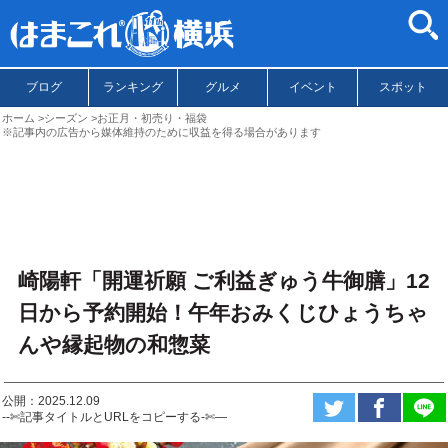
ブログ
ランキング
グルメ
イベント
スポット
ホーム
シーズン
お正月・初売り・福袋
※記事内の広告から媒体維持のために収益を得る場合があります
崎陽軒「開運祈願 ご利益ぎゅう牛御膳」12
日から予約開始！午年おみくじひょうちゃ
んや縁起物の和惣菜
公開：2025.12.09
--✄記事タイトルとURLをコピーする-✄—