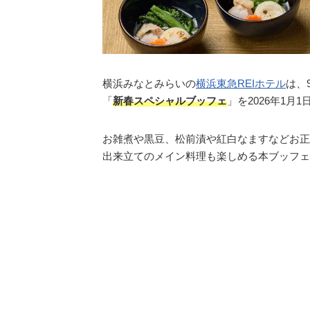
横浜みなとみらいの
横浜東急REIホテル
は、
「
新春スペシャルブッフェ
」を2026年1
お雑煮や黒豆、松前漬や紅白なますなどお正
出来立てのメイン料理も楽しめる本ブッフェ