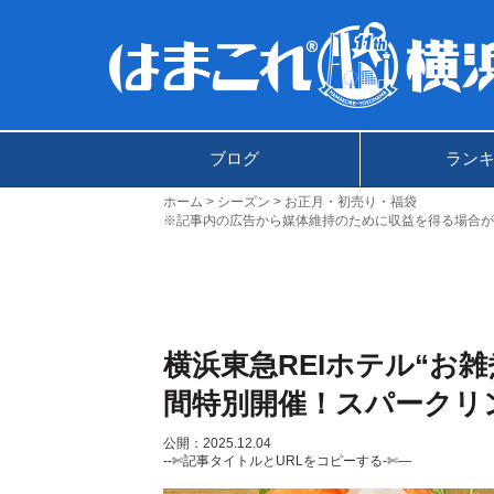
ブログ
ラン
ホーム
シーズン
お正月・初売り・福袋
※記事内の広告から媒体維持のために収益を得る場合が
横浜東急REIホテル“お雑
間特別開催！スパークリ
公開：2025.12.04
--✄記事タイトルとURLをコピーする-✄—