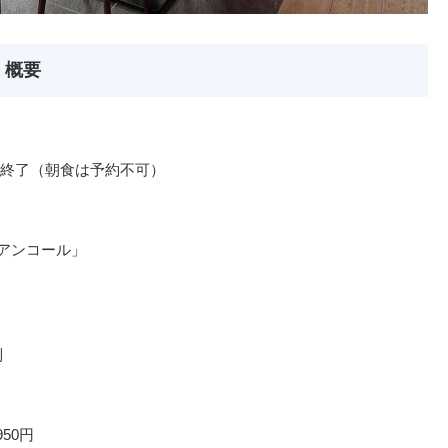
」概要
終了（朝食は予約不可）
「アンコール」
制
950円