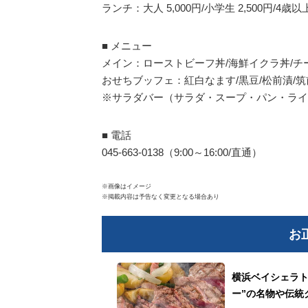
ランチ：大人 5,000円/小学生 2,500円/4歳以上
■ メニュー
メイン：ローストビーフ丼/海鮮イクラ丼/
おせちブッフェ：紅白なます/黒豆/松前漬/筑
※サラダバー（サラダ・スープ・パン・ライ
■ 電話
045-663-0138（9:00～16:00/直通）
※画像はイメージ
※掲載内容は予告なく変更となる場合あり
お
横浜ベイシェラト
ー”の名物や伝統