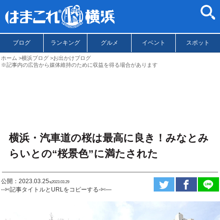
ブログ
ランキング
グルメ
イベント
スポット
ホーム
横浜ブログ
お出かけブログ
※記事内の広告から媒体維持のために収益を得る場合があります
横浜・汽車道の桜は最高に良き！みなとみ
らいとの“桜景色”に満たされた
公開：2023.03.25
ಇ2023.03.29
--✄記事タイトルとURLをコピーする-✄—