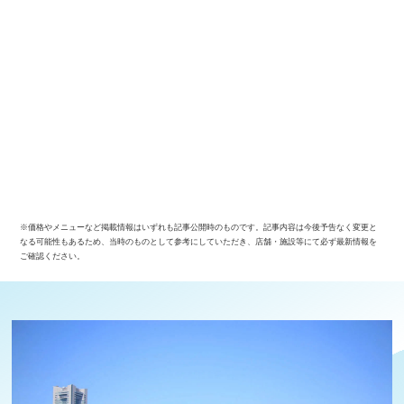
※価格やメニューなど掲載情報はいずれも記事公開時のものです。記事内容は今後予告なく変更と
なる可能性もあるため、当時のものとして参考にしていただき、店舗・施設等にて必ず最新情報を
ご確認ください。