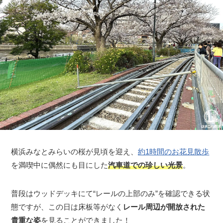
横浜みなとみらいの桜が見頃を迎え、
約1時間のお花見散歩
を満喫中に偶然にも目にした
汽車道での珍しい光景
。
普段はウッドデッキにて“レールの上部のみ”を確認できる状
態ですが、この日は床板等がなく
レール周辺が開放された
貴重な姿
を見ることができました！