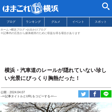
ブログ
ランキング
グルメ
イベント
スポット
ホーム
横浜ブログ
お出かけブログ
※記事内の広告から媒体維持のために収益を得る場合があります
横浜・汽車道のレールが隠れていない珍し
い光景にびっくり胸熱だった！
公開：2024.04.07
--✄記事タイトルとURLをコピーする-✄—