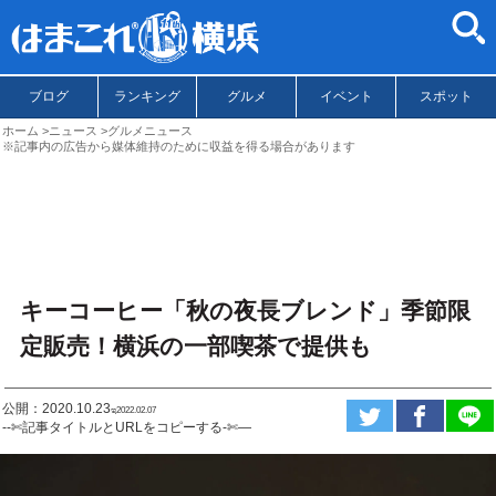
ブログ
ランキング
グルメ
イベント
スポット
ホーム
ニュース
グルメニュース
※記事内の広告から媒体維持のために収益を得る場合があります
キーコーヒー「秋の夜長ブレンド」季節限
定販売！横浜の一部喫茶で提供も
公開：2020.10.23
ಇ2022.02.07
--✄記事タイトルとURLをコピーする-✄—