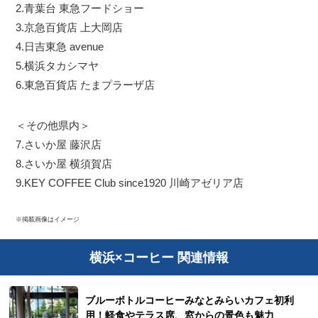
2.青葉台 東急フードショー
3.京急百貨店 上大岡店
4.日吉東急 avenue
5.横浜タカシマヤ
6.東急百貨店 たまプラーザ店
＜その他県内＞
7.さいか屋 藤沢店
8.さいか屋 横須賀店
9.KEY COFFEE Club since1920 川崎アゼリア店
※掲載画像はイメージ
横浜×コーヒー 関連情報
ブルーボトルコーヒーみなとみらいカフェ初利
用！軽食やテラス席、窓からの景色も魅力