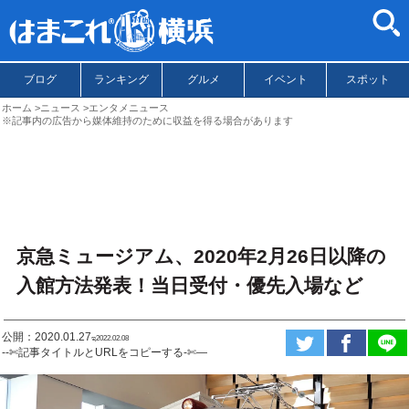
ブログ
ランキング
グルメ
イベント
スポット
ホーム
ニュース
エンタメニュース
※記事内の広告から媒体維持のために収益を得る場合があります
京急ミュージアム、2020年2月26日以降の
入館方法発表！当日受付・優先入場など
公開：2020.01.27
ಇ2022.02.08
--✄記事タイトルとURLをコピーする-✄—