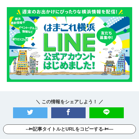
＼ この情報をシェアしよう！ ／
--✄記事タイトルとURLをコピーする-✄—