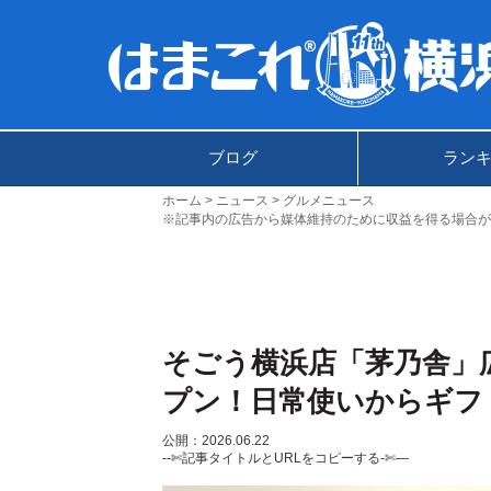
ブログ
ラン
ホーム
ニュース
グルメニュース
※記事内の広告から媒体維持のために収益を得る場合が
そごう横浜店「茅乃舎」
プン！日常使いからギフ
公開：2026.06.22
--✄記事タイトルとURLをコピーする-✄—