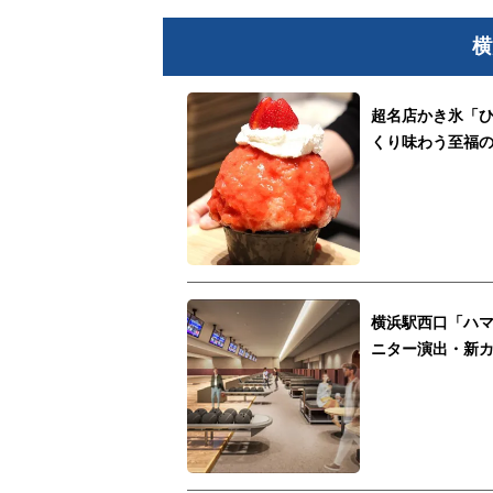
横
超名店かき氷「ひ
くり味わう至福
横浜駅西口「ハマ
ニター演出・新