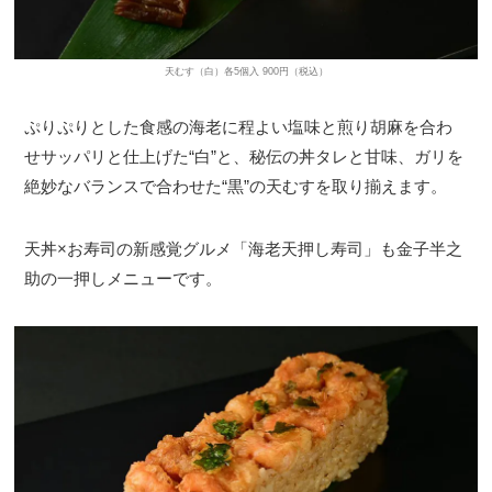
天むす（白）各5個入 900円（税込）
ぷりぷりとした食感の海老に程よい塩味と煎り胡麻を合わ
せサッパリと仕上げた“白”と、秘伝の丼タレと甘味、ガリを
絶妙なバランスで合わせた“黒”の天むすを取り揃えます。
天丼×お寿司の新感覚グルメ「海老天押し寿司」も金子半之
助の一押しメニューです。