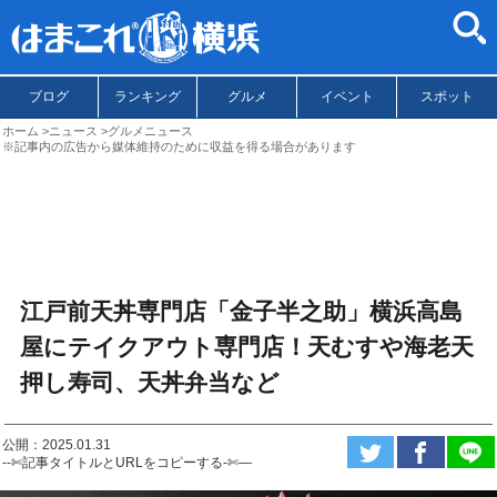
ブログ
ランキング
グルメ
イベント
スポット
ホーム
ニュース
グルメニュース
※記事内の広告から媒体維持のために収益を得る場合があります
江戸前天丼専門店「金子半之助」横浜高島
屋にテイクアウト専門店！天むすや海老天
押し寿司、天丼弁当など
公開：2025.01.31
--✄記事タイトルとURLをコピーする-✄—