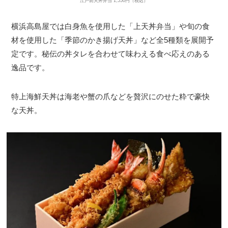
江戸前天丼弁当 1,550円（税込）
横浜高島屋では白身魚を使用した「上天丼弁当」や旬の食
材を使用した「季節のかき揚げ天丼」など全5種類を展開予
定です。秘伝の丼タレを合わせて味わえる食べ応えのある
逸品です。
特上海鮮天丼は海老や蟹の爪などを贅沢にのせた粋で豪快
な天丼。