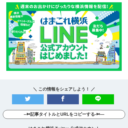
＼ この情報をシェアしよう！ ／
--✄記事タイトルとURLをコピーする-✄—