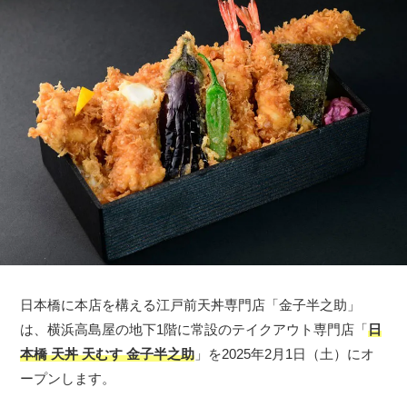
日本橋に本店を構える江戸前天丼専門店「金子半之助」
は、横浜高島屋の地下1階に常設のテイクアウト専門店「
日
本橋 天丼 天むす 金子半之助
」を2025年2月1日（土）にオ
ープンします。