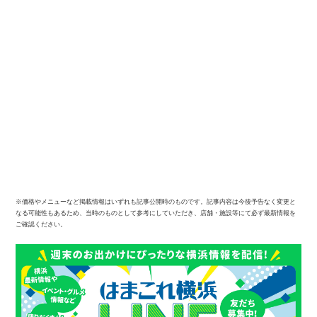
※価格やメニューなど掲載情報はいずれも記事公開時のものです。記事内容は今後予告なく変更と
なる可能性もあるため、当時のものとして参考にしていただき、店舗・施設等にて必ず最新情報を
ご確認ください。