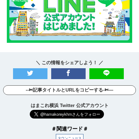
＼ この情報をシェアしよう！ ／
観光ガイド
--✄記事タイトルとURLをコピーする-✄—
はまこれ横浜 Twitter 公式アカウント
ランキング
ブログ記事
＃関連ワード＃
タウンニュース