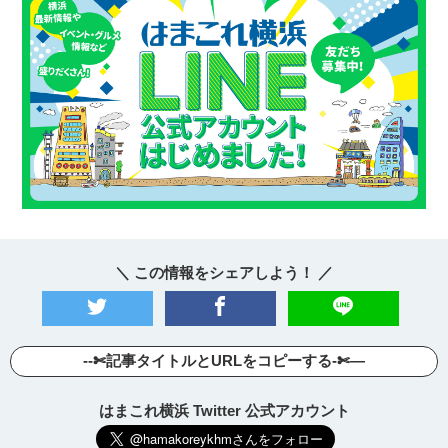
＼ この情報をシェアしよう！ ／
--✄記事タイトルとURLをコピーする-✄—
はまこれ横浜 Twitter 公式アカウント