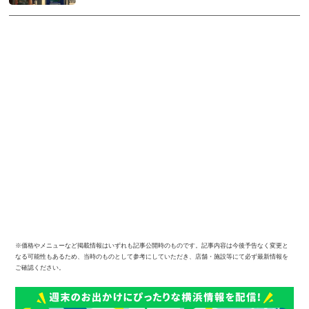
※価格やメニューなど掲載情報はいずれも記事公開時のものです。記事内容は今後予告なく変更と
なる可能性もあるため、当時のものとして参考にしていただき、店舗・施設等にて必ず最新情報を
ご確認ください。