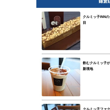
鎌倉
クルミッ子INN
目
飲むクルミッ子
新境地
クルミッ子ファ