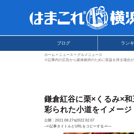
ブログ
ラン
ホーム
ニュース
グルメニュース
※記事内の広告から媒体維持のために収益を得る場合が
鎌倉紅谷に栗×くるみ×
彩られた小道をイメージ
公開：2021.08.27
ಇ2022.02.07
--✄記事タイトルとURLをコピーする-✄—