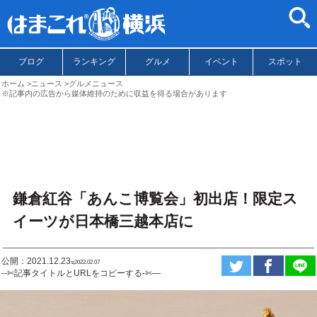
ブログ
ランキング
グルメ
イベント
スポット
ホーム
ニュース
グルメニュース
※記事内の広告から媒体維持のために収益を得る場合があります
鎌倉紅谷「あんこ博覧会」初出店！限定ス
イーツが日本橋三越本店に
公開：2021.12.23
ಇ2022.02.07
--✄記事タイトルとURLをコピーする-✄—