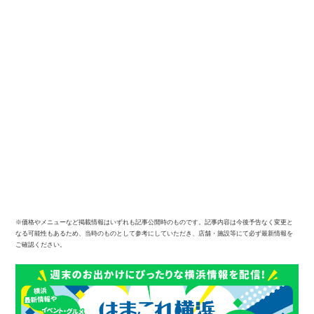
※価格やメニューなど掲載情報はいずれも記事公開時のものです。記事内容は今後予告なく変更と
なる可能性もあるため、当時のものとして参考にしていただき、店舗・施設等にて必ず最新情報を
ご確認ください。