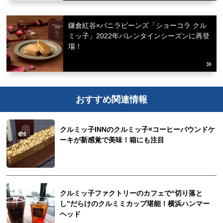
鎌倉紅谷×バニラビーンズ「ショーコラ クル
ミッ子」2022年バレンタインシーズンに再登
場！
おすすめ関連情報
クルミッ子INNのクルミッ子×コーヒーパウンドケ
ーキが新感覚で美味！箱にも注目
クルミッ子ファクトリーのカフェで“切り落と
し”だらけのクルミミカップ堪能！横浜ハンマー
ヘッド