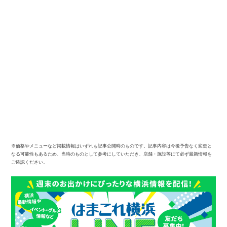
※価格やメニューなど掲載情報はいずれも記事公開時のものです。記事内容は今後予告なく変更と
なる可能性もあるため、当時のものとして参考にしていただき、店舗・施設等にて必ず最新情報を
ご確認ください。