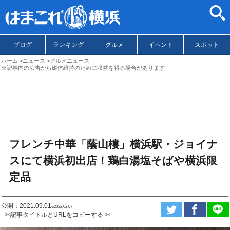
ブログ
ランキング
グルメ
イベント
スポット
ホーム
ニュース
グルメニュース
※記事内の広告から媒体維持のために収益を得る場合があります
フレンチ中華「蔭山樓」横浜駅・ジョイナ
スにて横浜初出店！鶏白湯塩そばや横浜限
定品
公開：2021.09.01
ಇ2022.02.07
--✄記事タイトルとURLをコピーする-✄—