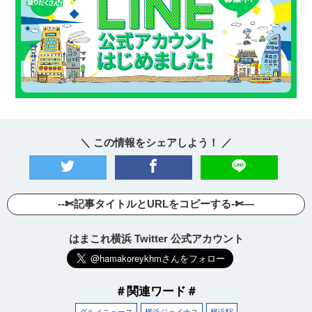
＼ この情報をシェアしよう！ ／
--✄記事タイトルとURLをコピーする-✄—
はまこれ横浜 Twitter 公式アカウント
＃関連ワード＃