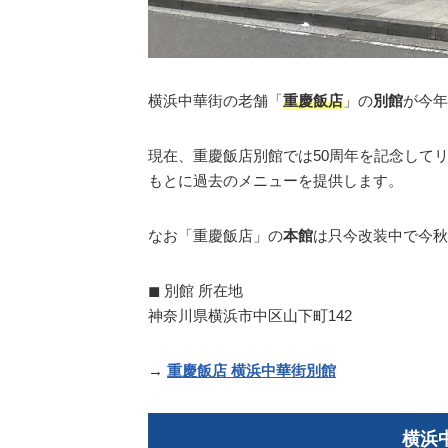
横浜中華街の老舗「
重慶飯店
」の
別館
が今年
現在、重慶飯店別館では50周年を記念して
もとに過去のメニューを提供します。
なお「重慶飯店」の
本館
は只今改装中で今秋
◼︎ 別館 所在地
神奈川県横浜市中区山下町142
→
重慶飯店 横浜中華街別館
横浜