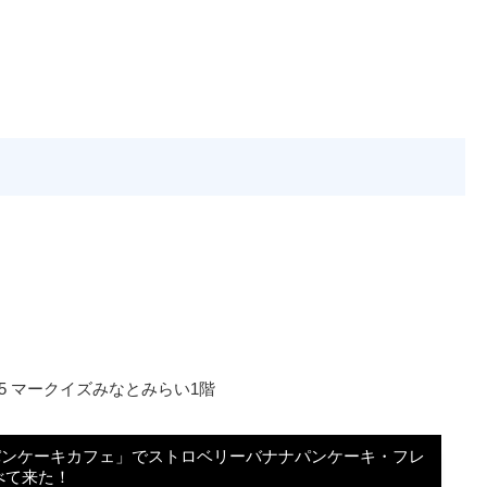
5 マークイズみなとみらい1階
.パンケーキカフェ」でストロベリーバナナパンケーキ・フレ
べて来た！