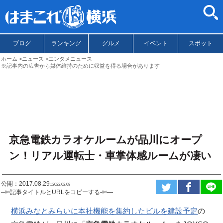
ブログ
ランキング
グルメ
イベント
スポット
ホーム
ニュース
エンタメニュース
※記事内の広告から媒体維持のために収益を得る場合があります
京急電鉄カラオケルームが品川にオープ
ン！リアル運転士・車掌体感ルームが凄い
公開：2017.08.29
ಇ2022.02.08
--✄記事タイトルとURLをコピーする-✄—
横浜みなとみらいに本社機能を集約したビルを建設予定
の