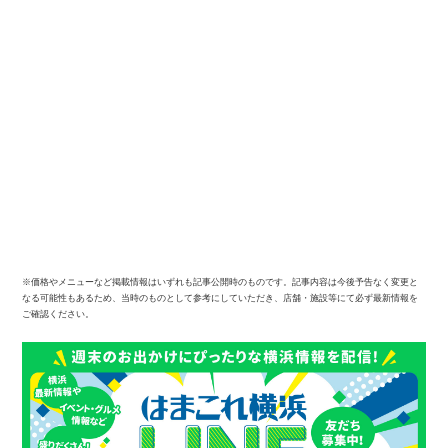
※価格やメニューなど掲載情報はいずれも記事公開時のものです。記事内容は今後予告なく変更と
なる可能性もあるため、当時のものとして参考にしていただき、店舗・施設等にて必ず最新情報を
ご確認ください。