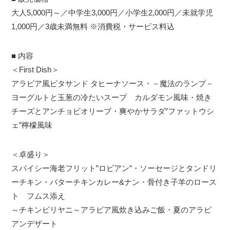
大人5,000円～／中学生3,000円／小学生2,000円／未就学児
1,000円／3歳未満無料 ※消費税・サービス料込
■ 内容
＜First Dish＞
アラビア風ピタサンド タヒーナソース・－魔法のランプ－
ヨーグルトと玉葱の冷たいスープ カルダモン風味・焼き
チーズとアンチョビオリーブ・爽やかサラダ”ファットウシ
ェ”檸檬風味
＜卓盛り＞
スパイシー海老フリット”ロビアン”・ソーセージとタンドリ
ーチキン・バターチキンカレー&ナン・骨付き子羊のロース
ト フムス添え
～チキンビリヤニ～アラビア風炊き込みご飯・夏のアラビ
アンデザート