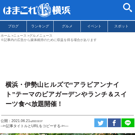
ブログ
ランキング
グルメ
イベント
スポット
ホーム
ニュース
グルメニュース
※記事内の広告から媒体維持のために収益を得る場合があります
横浜・伊勢山ヒルズで“アラビアンナイ
ト”テーマのビアガーデンやランチ＆スイ
ーツ食べ放題開催！
公開：2021.06.21
ಇ2022.02.07
--✄記事タイトルとURLをコピーする-✄—