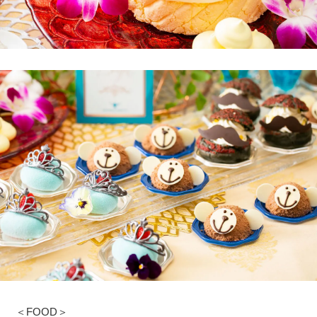
＜FOOD＞