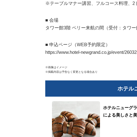
※テーブルマナー講習、フルコース料理、2
■ 会場
タワー館3階 ペリー来航の間（受付：タワー
■ 申込ページ（WEB予約限定）
https://www.hotel-newgrand.co.jp/event/26032
※画像はイメージ
※掲載内容は予告なく変更となる場合あり
ホテル
ホテルニューグラ
による美しさと