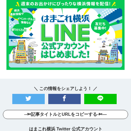
＼ この情報をシェアしよう！ ／
--✄記事タイトルとURLをコピーする-✄—
はまこれ横浜 Twitter 公式アカウント