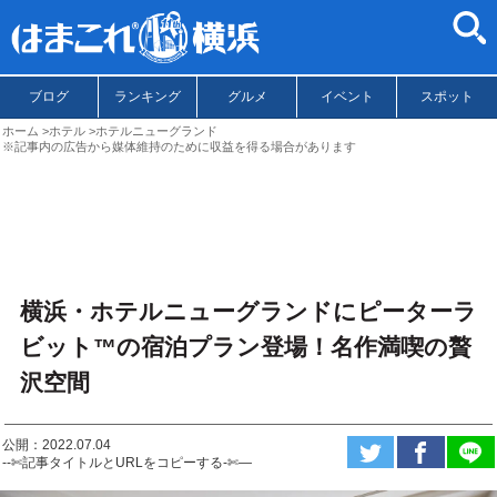
ブログ
ランキング
グルメ
イベント
スポット
ホーム
ホテル
ホテルニューグランド
※記事内の広告から媒体維持のために収益を得る場合があります
横浜・ホテルニューグランドにピーターラ
ビット™の宿泊プラン登場！名作満喫の贅
沢空間
公開：2022.07.04
--✄記事タイトルとURLをコピーする-✄—