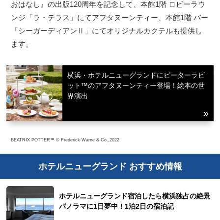
おはなし』の出版120周年を記念して、本館1階 ロビーラウ
ンジ「ラ・テラス」にてアフタヌーンティー、本館1階 バー
「シーガーディアンⅡ」にてオリジナルカクテルも提供し
ます。
横浜・ホテルニューグランドにピーターラビ
ット™のアフタヌーンティー登場！絵本の世
界演出
BEATRIX POTTER™ © Frederick Warne & Co.,2022
ホテルニューグランド おすすめ情報
ホテルニューグランド宿泊したら横浜独占の絶景
パノラマに1日夢中！1泊2日の宿泊記